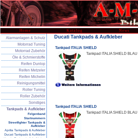
Home
Katalog
News
Ducati Tankpads & Aufkleber
Alarmanlagen & Schutz
Motorrad Tuning
Tankpad ITALIA SHIELD
Motorrad Zubehör
Tankpad ITALIA SHIELD BLAU 
Öle & Schmierstoffe
Reifen Dunlop
Reifen Metzeler
Reifen Michelin
Reinigungsmittel
Roller Tuning
Roller Zubehör
Sonstiges
Tankpad ITALIA SHIELD
Tankpads & Aufkleber
Tankpad ITALIA SHIELD BLAU •
Felgenband
Startnummern
Streetfighter Tankpads &
Aufkleber
Aprilia Tankpads & Aufkleber
Ducati Tankpads & Aufkleber