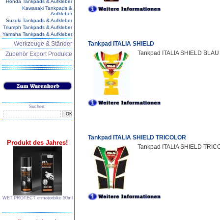
Honda Tankpads & Aufkleber
Kawasaki Tankpads &
Aufkleber
Suzuki Tankpads & Aufkleber
Triumph Tankpads & Aufkleber
Yamaha Tankpads & Aufkleber
Werkzeuge & Ständer
Tankpad ITALIA SHIELD
Tankpad ITALIA SHIELD BLAU •
Zubehör Export Produkte
Suchen:
Tankpad ITALIA SHIELD TRICOLOR
Produkt des Jahres!
Tankpad ITALIA SHIELD TRICO
WET.PROTECT e∙motorbike 50ml