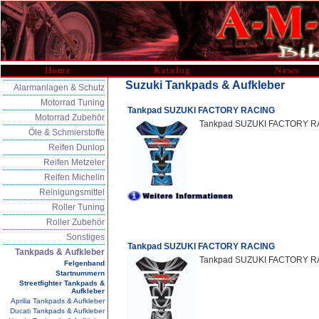
Home
Katalog
News
Suzuki Tankpads & Aufkleber
Alarmanlagen & Schutz
Motorrad Tuning
Tankpad SUZUKI FACTORY RACING
Motorrad Zubehör
Tankpad SUZUKI FACTORY RA
Öle & Schmierstoffe
Reifen Dunlop
Reifen Metzeler
Reifen Michelin
Reinigungsmittel
Roller Tuning
Roller Zubehör
Sonstiges
Tankpad SUZUKI FACTORY RACING
Tankpads & Aufkleber
Tankpad SUZUKI FACTORY R
Felgenband
Startnummern
Streetfighter Tankpads &
Aufkleber
Aprilia Tankpads & Aufkleber
Ducati Tankpads & Aufkleber