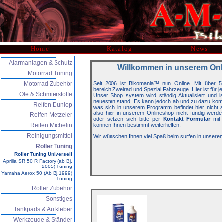
Home
Katalog
News
Alarmanlagen & Schutz
Willkommen in unserem On
Motorrad Tuning
Motorrad Zubehör
Seit 2006 ist Bikomania™ nun Online. Mit über 5
bereich Zweirad und Spezial Fahrzeuge. Hier ist für j
Öle & Schmierstoffe
Unser Shop system wird ständig Aktualisiert und 
neuesten stand. Es kann jedoch ab und zu dazu kom
Reifen Dunlop
was sich in unserem Programm befindet hier nicht auf
also hier in unserem Onlineshop nicht fündig werde
Reifen Metzeler
oder setzen sich bitte per
Kontakt Formular
mit 
Reifen Michelin
können Ihnen bestimmt weiterhelfen.
Reinigungsmittel
Wir wünschen Ihnen viel Spaß beim surfen in unsere
Roller Tuning
Roller Tuning Universell
Aprilia SR 50 R Factory (ab Bj.
2005) Tuning
Yamaha Aerox 50 (Ab Bj.1999)
Tuning
Roller Zubehör
Sonstiges
Tankpads & Aufkleber
Werkzeuge & Ständer