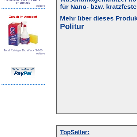
pneumatic
für Nano- bzw. kratzfest
weitere
Mehr über dieses Produkt
Zurzeit im Angebot!
Politur
Total Reiniger Dr. Wack S-100
weitere
TopSeller: