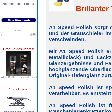
Zubehör Export Produkte
Brillanter 
A1 Speed Polish sorgt d
Suchen:
und der Grauschleier im
verschwinden.
Produkt des Jahres!
Mit A1 Speed Polish erz
Metalliclack) und Lackz
Glanzergebnisse und Farb
hochglänzende Oberfläc
Original-Tiefenglanz zur
WET.PROTECT e∙motorbike 50ml
A1 Speed Polish ist s
Neuerscheinung!
verarbeitbar. Es entsteh
A1 Speed Polish ist f
Waschanlagenkratzer kö
Komplettangebot : PLB454