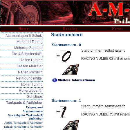
Home
Katalog
News
Startnummern
Alarmanlagen & Schutz
Motorrad Tuning
Startnummern - 0
Motorrad Zubehör
Startnummern selbsthaftend
Öle & Schmierstoffe
RACING NUMBERS mit einem a
Reifen Dunlop
Reifen Metzeler
Reifen Michelin
Reinigungsmittel
Roller Tuning
Roller Zubehör
Sonstiges
Startnummern - 1
Tankpads & Aufkleber
Startnummern selbsthaftend
Felgenband
Startnummern
RACING NUMBERS mit einem a
Streetfighter Tankpads &
Aufkleber
Aprilia Tankpads & Aufkleber
Ducati Tankpads & Aufkleber