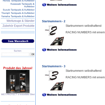
Honda Tankpads & Aufkleber
Kawasaki Tankpads &
Aufkleber
Suzuki Tankpads & Aufkleber
Triumph Tankpads & Aufkleber
Yamaha Tankpads & Aufkleber
Werkzeuge & Ständer
Startnummern - 2
Zubehör Export Produkte
Startnummern selbsthaftend
RACING NUMBERS mit einem a
Suchen:
Startnummern - 3
Produkt des Jahres!
Startnummern selbsthaftend
RACING NUMBERS mit einem a
WET.PROTECT e∙motorbike 50ml