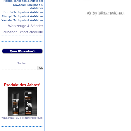
Honda Tankpads & Aufkleber
Kawasaki Tankpads &
Aufkleber
Suzuki Tankpads & Aufkleber
Triumph Tankpads & Aufkleber
Yamaha Tankpads & Aufkleber
Werkzeuge & Ständer
Zubehör Export Produkte
Suchen:
Produkt des Jahres!
WET.PROTECT e∙motorbike 50ml