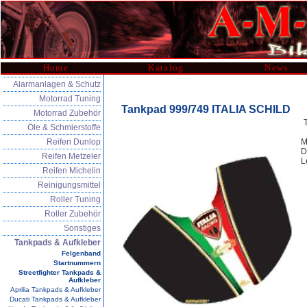
Home
Katalog
News
Alarmanlagen & Schutz
Motorrad Tuning
Tankpad 999/749 ITALIA SCHILD
Motorrad Zubehör
Öle & Schmierstoffe
Reifen Dunlop
M
D
Reifen Metzeler
L
Reifen Michelin
Reinigungsmittel
Roller Tuning
Roller Zubehör
Sonstiges
Tankpads & Aufkleber
Felgenband
Startnummern
Streetfighter Tankpads &
Aufkleber
Aprilia Tankpads & Aufkleber
Ducati Tankpads & Aufkleber