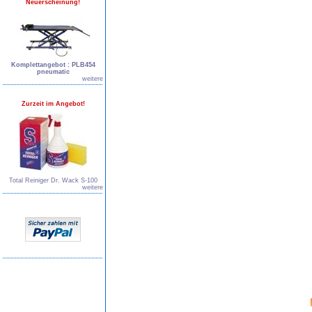
Neuerscheinung!
Komplettangebot : PLB454
pneumatic
weitere
Zurzeit im Angebot!
Total Reiniger Dr. Wack S-100
weitere