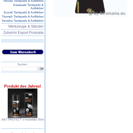
Honda Tankpads & Aufkleber
Kawasaki Tankpads &
Aufkleber
Suzuki Tankpads & Aufkleber
Triumph Tankpads & Aufkleber
Yamaha Tankpads & Aufkleber
Werkzeuge & Ständer
Zubehör Export Produkte
Suchen:
Produkt des Jahres!
WET.PROTECT e∙motorbike 50ml