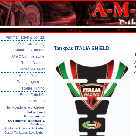
Home
Katalog
News
Alarmanlagen & Schutz
Motorrad Tuning
Tankpad ITALIA SHIELD
Motorrad Zubehör
Öle & Schmierstoffe
Reifen Dunlop
M
D
Reifen Metzeler
L
Reifen Michelin
Reinigungsmittel
Roller Tuning
Roller Zubehör
Sonstiges
Tankpads & Aufkleber
Felgenband
Startnummern
Streetfighter Tankpads &
Aufkleber
Aprilia Tankpads & Aufkleber
Ducati Tankpads & Aufkleber