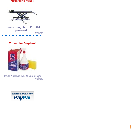
Neuerscheinung!
Komplettangebot : PLB454
pneumatic
weitere
Zurzeit im Angebot!
Total Reiniger Dr. Wack S-100
weitere