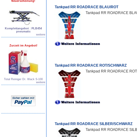
Neuerscheinung!
Tankpad RR ROADRACE BLAU/ROT
Tankpad RR ROADRACE BLAU/R
Komplettangebot : PLB454
pneumatic
weitere
Zurzeit im Angebot!
Tankpad RR ROADRACE ROT/SCHWARZ
Tankpad RR ROADRACE ROT/S
Total Reiniger Dr. Wack S-100
weitere
Tankpad RR ROADRACE SILBER/SCHWARZ
Tankpad RR ROADRACE SILBE