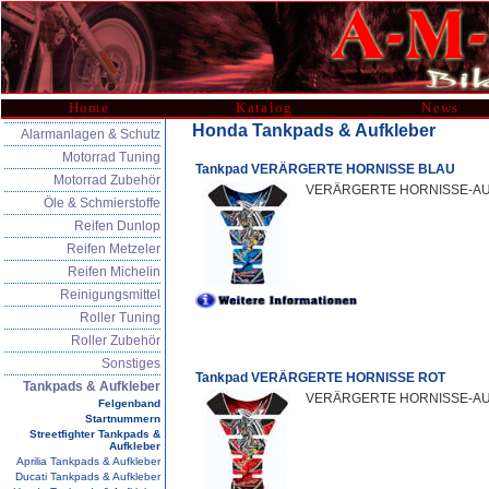
Home
Katalog
News
Honda Tankpads & Aufkleber
Alarmanlagen & Schutz
Motorrad Tuning
Tankpad VERÄRGERTE HORNISSE BLAU
Motorrad Zubehör
VERÄRGERTE HORNISSE-AUFLA
Öle & Schmierstoffe
Reifen Dunlop
Reifen Metzeler
Reifen Michelin
Reinigungsmittel
Roller Tuning
Roller Zubehör
Sonstiges
Tankpad VERÄRGERTE HORNISSE ROT
Tankpads & Aufkleber
VERÄRGERTE HORNISSE-AUFLA
Felgenband
Startnummern
Streetfighter Tankpads &
Aufkleber
Aprilia Tankpads & Aufkleber
Ducati Tankpads & Aufkleber