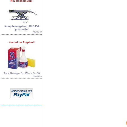
Neuerscheinung!
Komplettangebot : PLB454
pneumatic
weitere
Zurzeit im Angebot!
Total Reiniger Dr. Wack S-100
weitere