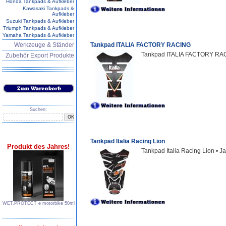
Honda Tankpads & Aufkleber
Kawasaki Tankpads &
Aufkleber
Suzuki Tankpads & Aufkleber
Triumph Tankpads & Aufkleber
Yamaha Tankpads & Aufkleber
Werkzeuge & Ständer
Tankpad ITALIA FACTORY RACING
Tankpad ITALIA FACTORY RACIN
Zubehör Export Produkte
Suchen:
Tankpad Italia Racing Lion
Produkt des Jahres!
Tankpad Italia Racing Lion • J
WET.PROTECT e∙motorbike 50ml