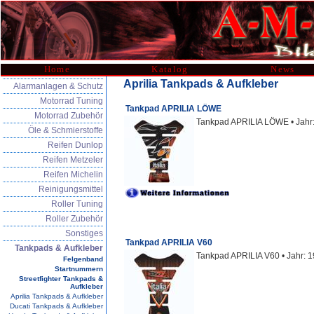
Home
Katalog
News
Aprilia Tankpads & Aufkleber
Alarmanlagen & Schutz
Motorrad Tuning
Tankpad APRILIA LÖWE
Motorrad Zubehör
Tankpad APRILIA LÖWE • Jahr:
Öle & Schmierstoffe
Reifen Dunlop
Reifen Metzeler
Reifen Michelin
Reinigungsmittel
Roller Tuning
Roller Zubehör
Sonstiges
Tankpad APRILIA V60
Tankpads & Aufkleber
Tankpad APRILIA V60 • Jahr: 1
Felgenband
Startnummern
Streetfighter Tankpads &
Aufkleber
Aprilia Tankpads & Aufkleber
Ducati Tankpads & Aufkleber