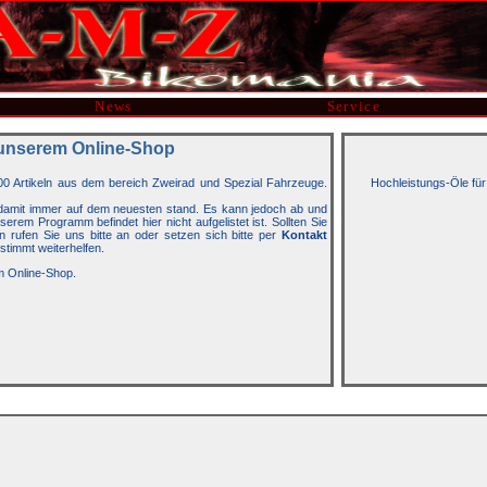
News
Service
unserem Online-Shop
00 Artikeln aus dem bereich Zweirad und Spezial Fahrzeuge.
Hochleistungs-Öle für
t damit immer auf dem neuesten stand. Es kann jedoch ab und
rem Programm befindet hier nicht aufgelistet ist. Sollten Sie
n rufen Sie uns bitte an oder setzen sich bitte per
Kontakt
stimmt weiterhelfen.
m Online-Shop.