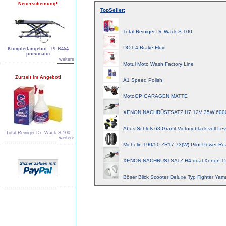
Neuerscheinung!
TopSeller:
Total Reiniger Dr. Wack S-100
DOT 4 Brake Fluid
Komplettangebot : PLB454
pneumatic
weitere
Motul Moto Wash Factory Line
Zurzeit im Angebot!
A1 Speed Polish
MotoGP GARAGEN MATTE
XENON NACHRÜSTSATZ H7 12V 35W 600
Abus Schloß 68 Granit Victory black voll Lev
Total Reiniger Dr. Wack S-100
weitere
Michelin 190/50 ZR17 73(W) Pilot Power Re
XENON NACHRÜSTSATZ H4 dual-Xenon 1
Böser Blick Scooter Deluxe Typ Fighter Yam