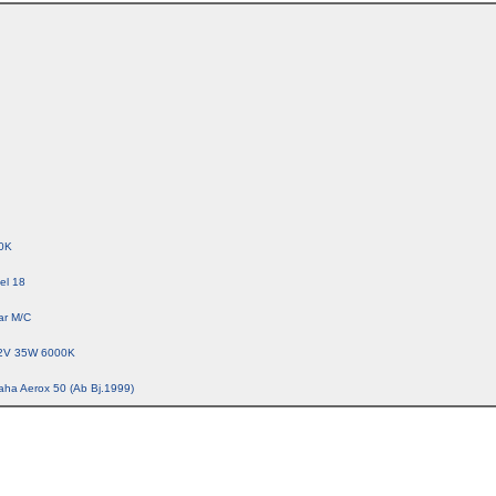
0K
el 18
ar M/C
2V 35W 6000K
aha Aerox 50 (Ab Bj.1999)