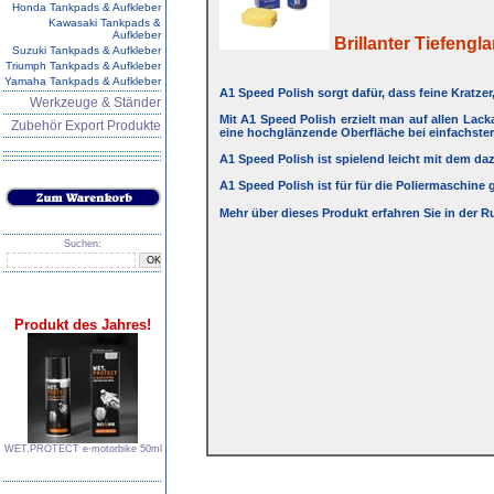
Honda Tankpads & Aufkleber
Kawasaki Tankpads &
Aufkleber
Brillanter Tiefengla
Suzuki Tankpads & Aufkleber
Triumph Tankpads & Aufkleber
Yamaha Tankpads & Aufkleber
A1 Speed Polish sorgt dafür, dass feine Kratze
Werkzeuge & Ständer
Mit A1 Speed Polish erzielt man auf allen Lack
Zubehör Export Produkte
eine hochglänzende Oberfläche bei einfachster
A1 Speed Polish ist spielend leicht mit dem d
A1 Speed Polish ist für für die Poliermaschin
Mehr über dieses Produkt erfahren Sie in der R
Suchen:
Produkt des Jahres!
WET.PROTECT e∙motorbike 50ml