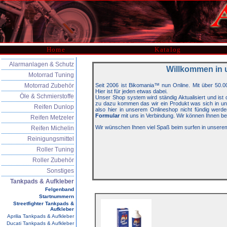
Home
Katalog
Alarmanlagen & Schutz
Willkommen in 
Motorrad Tuning
Motorrad Zubehör
Seit 2006 ist Bikomania™ nun Online. Mit über 50.0
Hier ist für jeden etwas dabei.
Öle & Schmierstoffe
Unser Shop system wird ständig Aktualisiert und is
zu dazu kommen das wir ein Produkt was sich in unse
Reifen Dunlop
also hier in unserem Onlineshop nicht fündig werde
Formular
mit uns in Verbindung. Wir können Ihnen be
Reifen Metzeler
Wir wünschen Ihnen viel Spaß beim surfen in unsere
Reifen Michelin
Reinigungsmittel
Roller Tuning
Roller Zubehör
Sonstiges
Tankpads & Aufkleber
Felgenband
Startnummern
Streetfighter Tankpads &
Aufkleber
Aprilia Tankpads & Aufkleber
Ducati Tankpads & Aufkleber