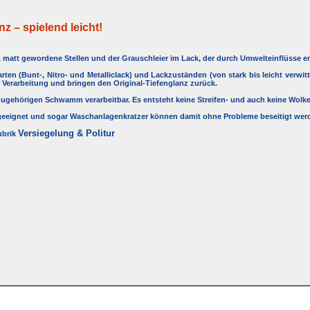
nz – spielend leicht!
r, matt gewordene Stellen und der Grauschleier im Lack, der durch Umwelteinflüsse e
arten (Bunt-, Nitro- und Metalliclack) und Lackzuständen (von stark bis leicht verwit
 Verarbeitung und bringen den Original-Tiefenglanz zurück.
azugehörigen Schwamm verarbeitbar. Es entsteht keine Streifen- und auch keine Wolk
e geeignet und sogar Waschanlagenkratzer können damit ohne Probleme beseitigt werd
Versiegelung & Politur
ubrik