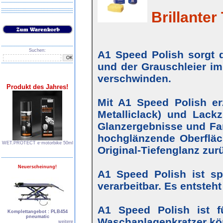
Brillanter 
Suchen:
A1 Speed Polish sorgt d
und der Grauschleier im
verschwinden.
Produkt des Jahres!
Mit A1 Speed Polish erz
Metalliclack) und Lackz
Glanzergebnisse und Farb
hochglänzende Oberfläc
WET.PROTECT e∙motorbike 50ml
Original-Tiefenglanz zur
Neuerscheinung!
A1 Speed Polish ist s
verarbeitbar. Es entsteh
A1 Speed Polish ist f
Komplettangebot : PLB454
pneumatic
Waschanlagenkratzer kö
weitere