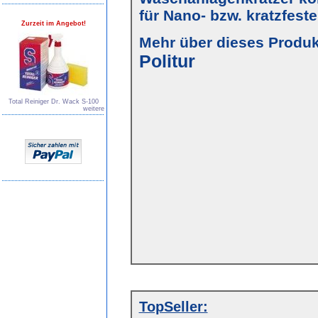
für Nano- bzw. kratzfest
Zurzeit im Angebot!
Mehr über dieses Produkt
Politur
Total Reiniger Dr. Wack S-100
weitere
TopSeller: