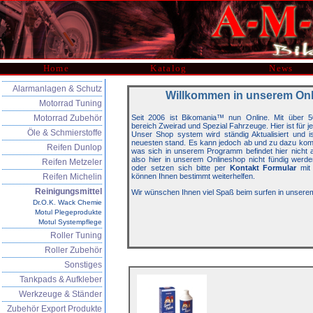
Home
Katalog
News
Alarmanlagen & Schutz
Willkommen in unserem On
Motorrad Tuning
Motorrad Zubehör
Seit 2006 ist Bikomania™ nun Online. Mit über 5
bereich Zweirad und Spezial Fahrzeuge. Hier ist für j
Öle & Schmierstoffe
Unser Shop system wird ständig Aktualisiert und 
neuesten stand. Es kann jedoch ab und zu dazu kom
Reifen Dunlop
was sich in unserem Programm befindet hier nicht auf
also hier in unserem Onlineshop nicht fündig werde
Reifen Metzeler
oder setzen sich bitte per
Kontakt Formular
mit 
Reifen Michelin
können Ihnen bestimmt weiterhelfen.
Reinigungsmittel
Wir wünschen Ihnen viel Spaß beim surfen in unsere
Dr.O.K. Wack Chemie
Motul Plegeprodukte
Motul Systempflege
Roller Tuning
Roller Zubehör
Sonstiges
Tankpads & Aufkleber
Werkzeuge & Ständer
Zubehör Export Produkte