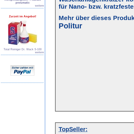
pneumatic
für Nano- bzw. kratzfest
weitere
Mehr über dieses Produkt
Zurzeit im Angebot!
Politur
Total Reiniger Dr. Wack S-100
weitere
TopSeller: