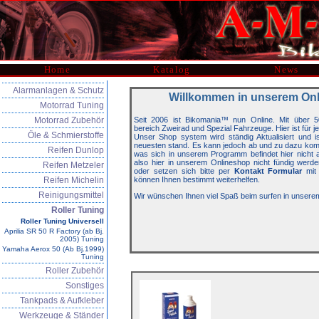
Home
Katalog
News
Alarmanlagen & Schutz
Willkommen in unserem On
Motorrad Tuning
Motorrad Zubehör
Seit 2006 ist Bikomania™ nun Online. Mit über 5
bereich Zweirad und Spezial Fahrzeuge. Hier ist für j
Öle & Schmierstoffe
Unser Shop system wird ständig Aktualisiert und 
neuesten stand. Es kann jedoch ab und zu dazu kom
Reifen Dunlop
was sich in unserem Programm befindet hier nicht auf
also hier in unserem Onlineshop nicht fündig werde
Reifen Metzeler
oder setzen sich bitte per
Kontakt Formular
mit 
Reifen Michelin
können Ihnen bestimmt weiterhelfen.
Reinigungsmittel
Wir wünschen Ihnen viel Spaß beim surfen in unsere
Roller Tuning
Roller Tuning Universell
Aprilia SR 50 R Factory (ab Bj.
2005) Tuning
Yamaha Aerox 50 (Ab Bj.1999)
Tuning
Roller Zubehör
Sonstiges
Tankpads & Aufkleber
Werkzeuge & Ständer