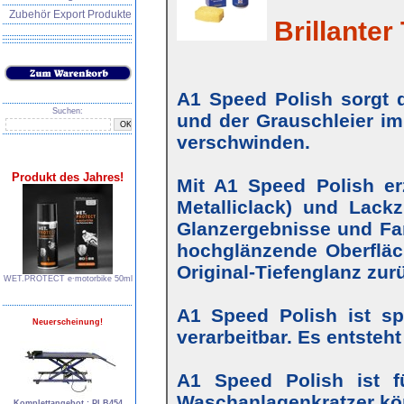
Zubehör Export Produkte
Brillanter 
A1 Speed Polish sorgt d
Suchen:
und der Grauschleier im
verschwinden.
Produkt des Jahres!
Mit A1 Speed Polish erz
Metalliclack) und Lackz
Glanzergebnisse und Farb
hochglänzende Oberfläc
Original-Tiefenglanz zur
WET.PROTECT e∙motorbike 50ml
A1 Speed Polish ist s
Neuerscheinung!
verarbeitbar. Es entsteh
A1 Speed Polish ist f
Waschanlagenkratzer kö
Komplettangebot : PLB454