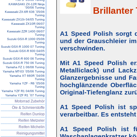
KAWASAKI ZX-12R Ninja
Brillanter 
´00/06 Tuning
Kawasaki ZX-6R 636 ´05/06
Tuning
Kawasaki ZX10r 04/05 Tuning
Kawasaki ZX10R 06/07
Tuning
Kawasaki ZZR 1400 06/07
A1 Speed Polish sorgt d
Tuning
Suzuki GSX-R 1000 05/06
und der Grauschleier im
Tuning
verschwinden.
Suzuki GSX-R 1000 07 Tuning
Suzuki GSX-R 600 04/05
Tuning
Suzuki GSX-R 600 06 Tuning
Mit A1 Speed Polish erz
Suzuki GSX-R 750 06 Tuning
Yamaha FZ 1 06/08 Tuning
Metalliclack) und Lackz
Yamaha MT-03 ´05/06 Tuning
Yamaha XT 660R ´04/06
Glanzergebnisse und Farb
Tuning
hochglänzende Oberfläc
Yamaha YZF - R6 ´05/06
Tuning
Original-Tiefenglanz zur
Yamaha YZF R1 04/06 Tuning
Yamaha YZF R1 ´07 Tuning
Motorrad Zubehör
A1 Speed Polish ist s
Öle & Schmierstoffe
verarbeitbar. Es entsteh
Reifen Dunlop
Reifen Metzeler
Reifen Michelin
A1 Speed Polish ist f
Reinigungsmittel
Waschanlagenkratzer kö