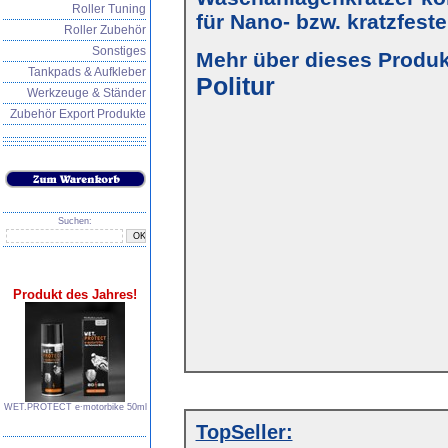
Roller Tuning
für Nano- bzw. kratzfest
Roller Zubehör
Sonstiges
Mehr über dieses Produkt
Tankpads & Aufkleber
Politur
Werkzeuge & Ständer
Zubehör Export Produkte
Suchen:
Produkt des Jahres!
WET.PROTECT e∙motorbike 50ml
TopSeller: