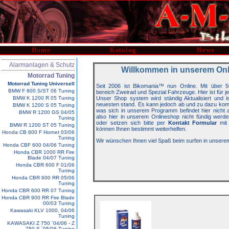
Home
Katalog
News
Alarmanlagen & Schutz
Willkommen in unserem On
Motorrad Tuning
Motorrad Tuning Universell
Seit 2006 ist Bikomania™ nun Online. Mit über 5
BMW F 800 S/ST 06 Tuning
bereich Zweirad und Spezial Fahrzeuge. Hier ist für j
BMW K 1200 R 05 Tuning
Unser Shop system wird ständig Aktualisiert und 
neuesten stand. Es kann jedoch ab und zu dazu kom
BMW K 1200 S 05 Tuning
was sich in unserem Programm befindet hier nicht auf
BMW R 1200 GS 04/05
also hier in unserem Onlineshop nicht fündig werde
Tuning
oder setzen sich bitte per
Kontakt Formular
mit 
BMW R 1200 ST 05 Tuning
können Ihnen bestimmt weiterhelfen.
Honda CB 600 F Hornet 03/06
Tuning
Wir wünschen Ihnen viel Spaß beim surfen in unsere
Honda CBF 600 04/06 Tuning
Honda CBR 1000 RR Fire
Blade 04/07 Tuning
Honda CBR 600 F 01/06
Tuning
Honda CBR 600 RR 05/06
Tuning
Honda CBR 600 RR 07 Tuning
Honda CBR 900 RR Fire Blade
00/03 Tuning
Kawasaki KLV 1000, 04/06
Tuning
KAWASAKI Z 750 ´04/06 - Z
750 S ´05/06 Tuning