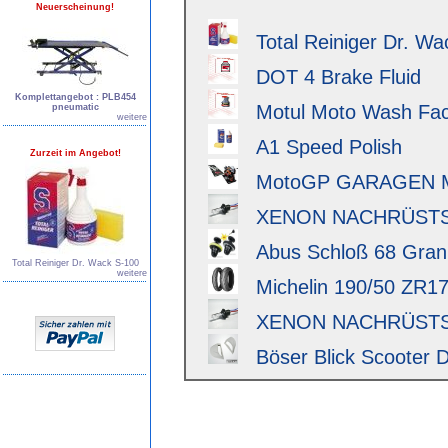
Neuerscheinung!
Total Reiniger Dr. Wa
DOT 4 Brake Fluid
Komplettangebot : PLB454
Motul Moto Wash Fact
pneumatic
weitere
A1 Speed Polish
Zurzeit im Angebot!
MotoGP GARAGEN 
XENON NACHRÜSTSAT
Abus Schloß 68 Granit 
Total Reiniger Dr. Wack S-100
weitere
Michelin 190/50 ZR17 
XENON NACHRÜSTSAT
Böser Blick Scooter D