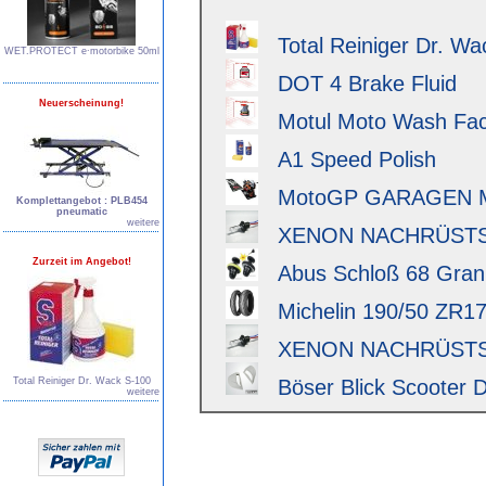
Total Reiniger Dr. Wa
WET.PROTECT e∙motorbike 50ml
DOT 4 Brake Fluid
Neuerscheinung!
Motul Moto Wash Fact
A1 Speed Polish
MotoGP GARAGEN 
Komplettangebot : PLB454
pneumatic
weitere
XENON NACHRÜSTSAT
Zurzeit im Angebot!
Abus Schloß 68 Granit 
Michelin 190/50 ZR17 
XENON NACHRÜSTSAT
Total Reiniger Dr. Wack S-100
Böser Blick Scooter D
weitere