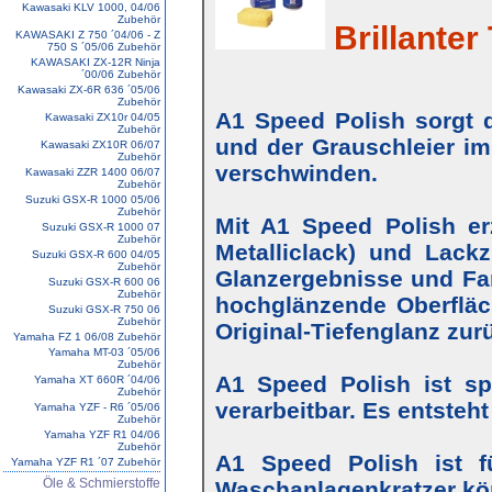
Kawasaki KLV 1000, 04/06
Zubehör
Brillanter 
KAWASAKI Z 750 ´04/06 - Z
750 S ´05/06 Zubehör
KAWASAKI ZX-12R Ninja
´00/06 Zubehör
Kawasaki ZX-6R 636 ´05/06
Zubehör
A1 Speed Polish sorgt d
Kawasaki ZX10r 04/05
Zubehör
und der Grauschleier im
Kawasaki ZX10R 06/07
Zubehör
verschwinden.
Kawasaki ZZR 1400 06/07
Zubehör
Suzuki GSX-R 1000 05/06
Zubehör
Mit A1 Speed Polish erz
Suzuki GSX-R 1000 07
Zubehör
Metalliclack) und Lackz
Suzuki GSX-R 600 04/05
Zubehör
Glanzergebnisse und Farb
Suzuki GSX-R 600 06
Zubehör
hochglänzende Oberfläc
Suzuki GSX-R 750 06
Zubehör
Original-Tiefenglanz zur
Yamaha FZ 1 06/08 Zubehör
Yamaha MT-03 ´05/06
Zubehör
A1 Speed Polish ist s
Yamaha XT 660R ´04/06
Zubehör
verarbeitbar. Es entsteh
Yamaha YZF - R6 ´05/06
Zubehör
Yamaha YZF R1 04/06
Zubehör
A1 Speed Polish ist f
Yamaha YZF R1 ´07 Zubehör
Öle & Schmierstoffe
Waschanlagenkratzer kö