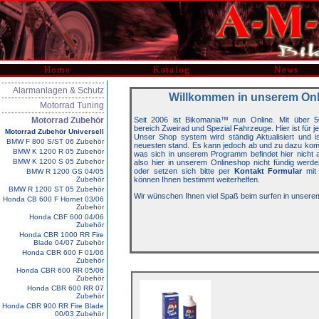
Home
Katalog
News
Alarmanlagen & Schutz
Willkommen in unserem On
Motorrad Tuning
Motorrad Zubehör
Seit 2006 ist Bikomania™ nun Online. Mit über 5
bereich Zweirad und Spezial Fahrzeuge. Hier ist für j
Motorrad Zubehör Universell
Unser Shop system wird ständig Aktualisiert und 
BMW F 800 S/ST 06 Zubehör
neuesten stand. Es kann jedoch ab und zu dazu kom
BMW K 1200 R 05 Zubehör
was sich in unserem Programm befindet hier nicht auf
BMW K 1200 S 05 Zubehör
also hier in unserem Onlineshop nicht fündig werde
oder setzen sich bitte per
Kontakt Formular
mit 
BMW R 1200 GS 04/05
Zubehör
können Ihnen bestimmt weiterhelfen.
BMW R 1200 ST 05 Zubehör
Wir wünschen Ihnen viel Spaß beim surfen in unsere
Honda CB 600 F Hornet 03/06
Zubehör
Honda CBF 600 04/06
Zubehör
Honda CBR 1000 RR Fire
Blade 04/07 Zubehör
Honda CBR 600 F 01/06
Zubehör
Honda CBR 600 RR 05/06
Zubehör
Honda CBR 600 RR 07
Zubehör
Honda CBR 900 RR Fire Blade
00/03 Zubehör