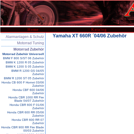
Home
Katalog
Yamaha XT 660R ´04/06 Zubehör
Alarmanlagen & Schutz
Motorrad Tuning
Motorrad Zubehör
Motorrad Zubehör Universell
BMW F 800 S/ST 06 Zubehör
BMW K 1200 R 05 Zubehör
BMW K 1200 S 05 Zubehör
BMW R 1200 GS 04/05
Zubehör
BMW R 1200 ST 05 Zubehör
Honda CB 600 F Hornet 03/06
Zubehör
Honda CBF 600 04/06
Zubehör
Honda CBR 1000 RR Fire
Blade 04/07 Zubehör
Honda CBR 600 F 01/06
Zubehör
Honda CBR 600 RR 05/06
Zubehör
Honda CBR 600 RR 07
Zubehör
Honda CBR 900 RR Fire Blade
00/03 Zubehör