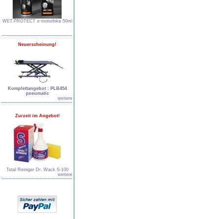
WET.PROTECT e∙motorbike 50ml
Neuerscheinung!
Komplettangebot : PLB454
pneumatic
weitere
Zurzeit im Angebot!
Total Reiniger Dr. Wack S-100
weitere