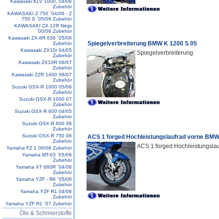
Kawasaki KLV 1000, 04/06
Zubehör
KAWASAKI Z 750 ´04/06 - Z
750 S ´05/06 Zubehör
KAWASAKI ZX-12R Ninja
´00/06 Zubehör
Kawasaki ZX-6R 636 ´05/06
Spiegelverbreiterung BMW K 1200 S 05
Zubehör
Kawasaki ZX10r 04/05
Spiegelverbreiterung
Zubehör
Kawasaki ZX10R 06/07
Zubehör
Kawasaki ZZR 1400 06/07
Zubehör
Suzuki GSX-R 1000 05/06
Zubehör
Suzuki GSX-R 1000 07
Zubehör
Suzuki GSX-R 600 04/05
Zubehör
Suzuki GSX-R 600 06
Zubehör
Suzuki GSX-R 750 06
ACS 1 forged Hochleistungslaufrad vorne BMW
Zubehör
ACS 1 forged Hochleistungslau
Yamaha FZ 1 06/08 Zubehör
Yamaha MT-03 ´05/06
Zubehör
Yamaha XT 660R ´04/06
Zubehör
Yamaha YZF - R6 ´05/06
Zubehör
Yamaha YZF R1 04/06
Zubehör
Yamaha YZF R1 ´07 Zubehör
Öle & Schmierstoffe