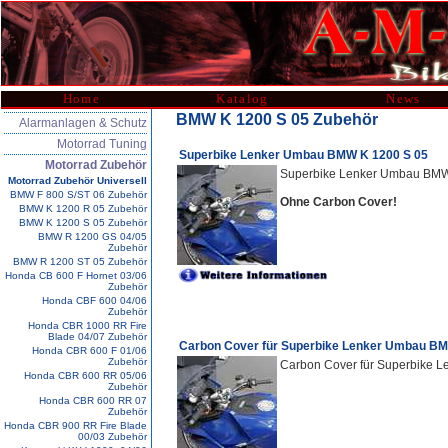
Home
Katalog
News
BMW K 1200 S 05 Zubehör
Alarmanlagen & Schutz
Motorrad Tuning
Superbike Lenker Umbau BMW K 1200 S 05
Motorrad Zubehör
Superbike Lenker Umbau BMW
Motorrad Zubehör Universell
BMW F 800 S/ST 06 Zubehör
Ohne Carbon Cover!
BMW K 1200 R 05 Zubehör
BMW K 1200 S 05 Zubehör
BMW R 1200 GS 04/05
Zubehör
BMW R 1200 ST 05 Zubehör
Honda CB 600 F Hornet 03/06
Zubehör
Honda CBF 600 04/06
Zubehör
Honda CBR 1000 RR Fire
Blade 04/07 Zubehör
Carbon Cover für Superbike Lenker Umbau BM
Honda CBR 600 F 01/06
Zubehör
Carbon Cover für Superbike 
Honda CBR 600 RR 05/06
Zubehör
Honda CBR 600 RR 07
Zubehör
Honda CBR 900 RR Fire Blade
00/03 Zubehör