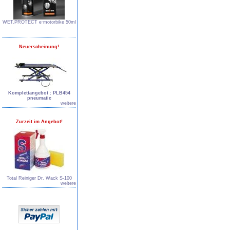
WET.PROTECT e∙motorbike 50ml
Neuerscheinung!
Komplettangebot : PLB454
pneumatic
weitere
Zurzeit im Angebot!
Total Reiniger Dr. Wack S-100
weitere