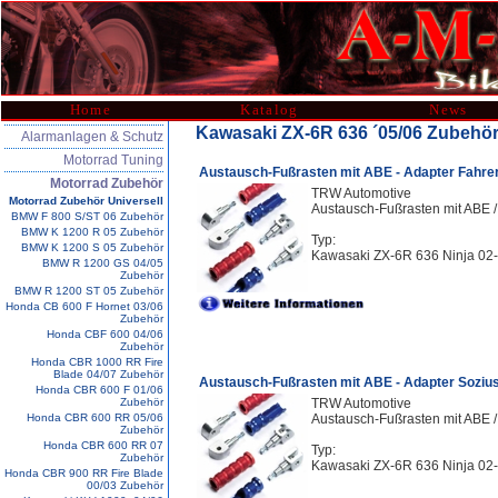
Home
Katalog
News
Kawasaki ZX-6R 636 ´05/06 Zubehö
Alarmanlagen & Schutz
Motorrad Tuning
Austausch-Fußrasten mit ABE - Adapter Fahre
Motorrad Zubehör
TRW Automotive
Motorrad Zubehör Universell
Austausch-Fußrasten mit ABE /
BMW F 800 S/ST 06 Zubehör
BMW K 1200 R 05 Zubehör
Typ:
BMW K 1200 S 05 Zubehör
Kawasaki ZX-6R 636 Ninja 02
BMW R 1200 GS 04/05
Zubehör
BMW R 1200 ST 05 Zubehör
Honda CB 600 F Hornet 03/06
Zubehör
Honda CBF 600 04/06
Zubehör
Honda CBR 1000 RR Fire
Blade 04/07 Zubehör
Austausch-Fußrasten mit ABE - Adapter Soziu
Honda CBR 600 F 01/06
Zubehör
TRW Automotive
Honda CBR 600 RR 05/06
Austausch-Fußrasten mit ABE /
Zubehör
Honda CBR 600 RR 07
Typ:
Zubehör
Kawasaki ZX-6R 636 Ninja 02
Honda CBR 900 RR Fire Blade
00/03 Zubehör