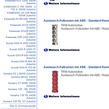
Kawasaki KLV 1000, 04/06
Zubehör
KAWASAKI Z 750 ´04/06 - Z
750 S ´05/06 Zubehör
KAWASAKI ZX-12R Ninja
´00/06 Zubehör
Kawasaki ZX-6R 636 ´05/06
Austausch-Fußrasten mit ABE - Standard Rast
Zubehör
Kawasaki ZX10r 04/05
TRW Automotive
Zubehör
Austausch-Fußrasten mit ABE / Repl
Kawasaki ZX10R 06/07
Zubehör
Kawasaki ZZR 1400 06/07
Zubehör
Suzuki GSX-R 1000 05/06
Zubehör
Suzuki GSX-R 1000 07
Zubehör
Suzuki GSX-R 600 04/05
Zubehör
Suzuki GSX-R 600 06
Zubehör
Austausch-Fußrasten mit ABE - Standard Rast
Suzuki GSX-R 750 06
Zubehör
TRW Automotive
Yamaha FZ 1 06/08 Zubehör
Austausch-Fußrasten mit ABE / Repl
Yamaha MT-03 ´05/06
Zubehör
Yamaha XT 660R ´04/06
Zubehör
Yamaha YZF - R6 ´05/06
Zubehör
Yamaha YZF R1 04/06
Zubehör
Yamaha YZF R1 ´07 Zubehör
Öle & Schmierstoffe