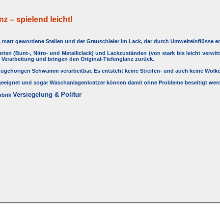
nz – spielend leicht!
r, matt gewordene Stellen und der Grauschleier im Lack, der durch Umwelteinflüsse e
arten (Bunt-, Nitro- und Metalliclack) und Lackzuständen (von stark bis leicht verwit
 Verarbeitung und bringen den Original-Tiefenglanz zurück.
azugehörigen Schwamm verarbeitbar. Es entsteht keine Streifen- und auch keine Wolk
e geeignet und sogar Waschanlagenkratzer können damit ohne Probleme beseitigt werd
Versiegelung & Politur
ubrik