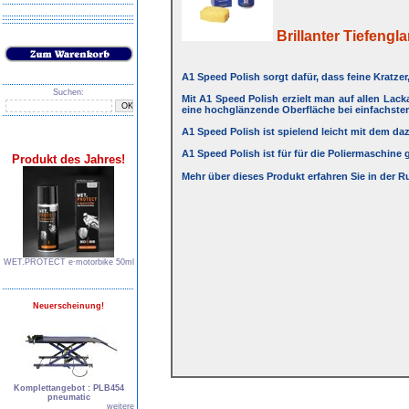
Brillanter Tiefengla
A1 Speed Polish sorgt dafür, dass feine Kratze
Suchen:
Mit A1 Speed Polish erzielt man auf allen Lack
eine hochglänzende Oberfläche bei einfachster
A1 Speed Polish ist spielend leicht mit dem d
A1 Speed Polish ist für für die Poliermaschin
Produkt des Jahres!
Mehr über dieses Produkt erfahren Sie in der R
WET.PROTECT e∙motorbike 50ml
Neuerscheinung!
Komplettangebot : PLB454
pneumatic
weitere