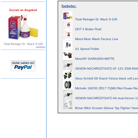
TopSeller:
Zurzeit im Angebot!
Total Reiniger Dr. Wack S-100
DOT 4 Brake Fluid
Motul Moto Wash Factory Line
Total Reiniger Dr. Wack S-100
weitere
A1 Speed Polish
MotoGP GARAGEN MATTE
XENON NACHRÜSTSATZ H7 12V 35W 600
Abus Schloß 68 Granit Victory black voll Lev
Michelin 190/50 ZR17 73(W) Pilot Power Re
XENON NACHRÜSTSATZ H4 dual-Xenon 1
Böser Blick Scooter Deluxe Typ Fighter Yam