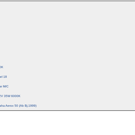
0K
el 18
ar M/C
2V 35W 6000K
aha Aerox 50 (Ab Bj.1999)