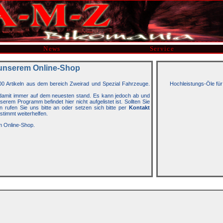
News
Service
unserem Online-Shop
00 Artikeln aus dem bereich Zweirad und Spezial Fahrzeuge.
Hochleistungs-Öle für
t damit immer auf dem neuesten stand. Es kann jedoch ab und
rem Programm befindet hier nicht aufgelistet ist. Sollten Sie
n rufen Sie uns bitte an oder setzen sich bitte per
Kontakt
stimmt weiterhelfen.
m Online-Shop.