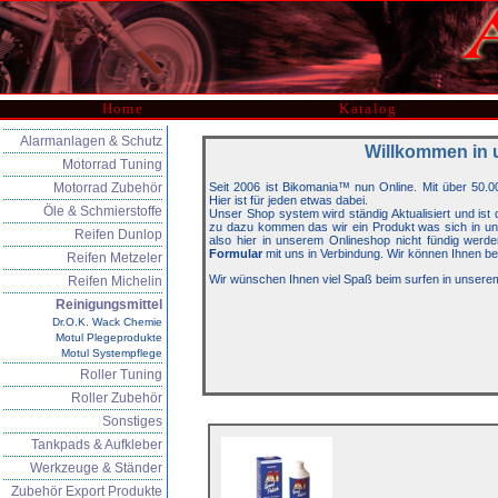
Home
Katalog
Alarmanlagen & Schutz
Willkommen in 
Motorrad Tuning
Motorrad Zubehör
Seit 2006 ist Bikomania™ nun Online. Mit über 50.0
Hier ist für jeden etwas dabei.
Öle & Schmierstoffe
Unser Shop system wird ständig Aktualisiert und is
zu dazu kommen das wir ein Produkt was sich in unse
Reifen Dunlop
also hier in unserem Onlineshop nicht fündig werde
Formular
mit uns in Verbindung. Wir können Ihnen be
Reifen Metzeler
Wir wünschen Ihnen viel Spaß beim surfen in unsere
Reifen Michelin
Reinigungsmittel
Dr.O.K. Wack Chemie
Motul Plegeprodukte
Motul Systempflege
Roller Tuning
Roller Zubehör
Sonstiges
Tankpads & Aufkleber
Werkzeuge & Ständer
Zubehör Export Produkte