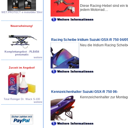
Diese Racing-Hebel sind ein te
jedem Motorrad....
WET.PROTECT e∙motorbike 50ml
Neuerscheinung!
Racing Scheibe Iridium Suzuki GSX-R 750 04/0
Neu die Iridium Racing Scheib
Komplettangebot : PLB454
pneumatic
weitere
Zurzeit im Angebot!
Kennzeichenhalter Suzuki GSX-R 750 06-
Kennzeichenhalter zur Montag
Total Reiniger Dr. Wack S-100
weitere