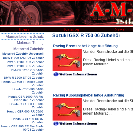
Home
Katalog
News
Suzuki GSX-R 750 06 Zubehör
Alarmanlagen & Schutz
Motorrad Tuning
Racing Bremshebel lange Ausführung
Motorrad Zubehör
Von der Rennstrecke auf die St
Motorrad Zubehör Universell
BMW F 800 S/ST 06 Zubehör
Diese Racing-Hebel sind ein te
BMW K 1200 R 05 Zubehör
jedem Motorrad....
BMW K 1200 S 05 Zubehör
BMW R 1200 GS 04/05
Zubehör
BMW R 1200 ST 05 Zubehör
Honda CB 600 F Hornet 03/06
Zubehör
Honda CBF 600 04/06
Zubehör
Racing Kupplungshebel lange Ausführung
Honda CBR 1000 RR Fire
Blade 04/07 Zubehör
Von der Rennstrecke auf die St
Honda CBR 600 F 01/06
Zubehör
Diese Racing-Hebel sind ein te
Honda CBR 600 RR 05/06
jedem Motorrad....
Zubehör
Honda CBR 600 RR 07
Zubehör
Honda CBR 900 RR Fire Blade
00/03 Zubehör