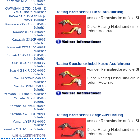
Kawasaki KLV 1000, 04/06
Zubehör
KAWASAKI Z 750 ´04/06 - Z
Racing Bremshebel kurze Ausführung
750 S ´05/06 Zubehör
KAWASAKI ZX-12R Ninja
Von der Rennstrecke auf die S
´00/06 Zubehör
Kawasaki ZX-6R 636 ´05/06
Diese Racing-Hebel sind ein te
Zubehör
jedem Motorrad....
Kawasaki ZX10r 04/05
Zubehör
Kawasaki ZX10R 06/07
Zubehör
Kawasaki ZZR 1400 06/07
Zubehör
Suzuki GSX-R 1000 05/06
Zubehör
Suzuki GSX-R 1000 07
Racing Kupplungshebel kurze Ausführung
Zubehör
Von der Rennstrecke auf die S
Suzuki GSX-R 600 04/05
Zubehör
Diese Racing-Hebel sind ein te
Suzuki GSX-R 600 06
Zubehör
jedem Motorrad....
Suzuki GSX-R 750 06
Zubehör
Yamaha FZ 1 06/08 Zubehör
Yamaha MT-03 ´05/06
Zubehör
Yamaha XT 660R ´04/06
Zubehör
Yamaha YZF - R6 ´05/06
Racing Bremshebel lange Ausführung
Zubehör
Von der Rennstrecke auf die St
Yamaha YZF R1 04/06
Zubehör
Yamaha YZF R1 ´07 Zubehör
Diese Racing-Hebel sind ein te
jedem Motorrad....
Öle & Schmierstoffe