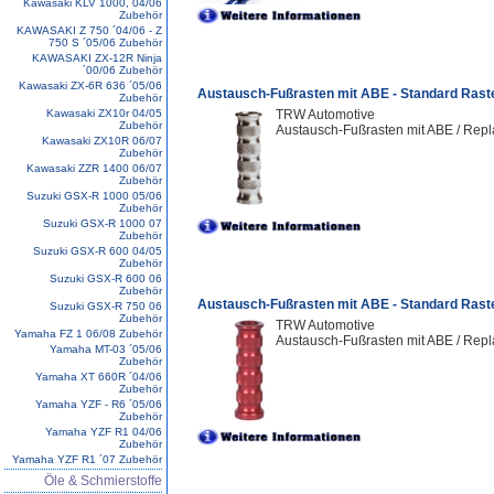
Kawasaki KLV 1000, 04/06
Zubehör
KAWASAKI Z 750 ´04/06 - Z
750 S ´05/06 Zubehör
KAWASAKI ZX-12R Ninja
´00/06 Zubehör
Kawasaki ZX-6R 636 ´05/06
Austausch-Fußrasten mit ABE - Standard Rast
Zubehör
Kawasaki ZX10r 04/05
TRW Automotive
Zubehör
Austausch-Fußrasten mit ABE / Repl
Kawasaki ZX10R 06/07
Zubehör
Kawasaki ZZR 1400 06/07
Zubehör
Suzuki GSX-R 1000 05/06
Zubehör
Suzuki GSX-R 1000 07
Zubehör
Suzuki GSX-R 600 04/05
Zubehör
Suzuki GSX-R 600 06
Zubehör
Austausch-Fußrasten mit ABE - Standard Rast
Suzuki GSX-R 750 06
Zubehör
TRW Automotive
Yamaha FZ 1 06/08 Zubehör
Austausch-Fußrasten mit ABE / Repl
Yamaha MT-03 ´05/06
Zubehör
Yamaha XT 660R ´04/06
Zubehör
Yamaha YZF - R6 ´05/06
Zubehör
Yamaha YZF R1 04/06
Zubehör
Yamaha YZF R1 ´07 Zubehör
Öle & Schmierstoffe