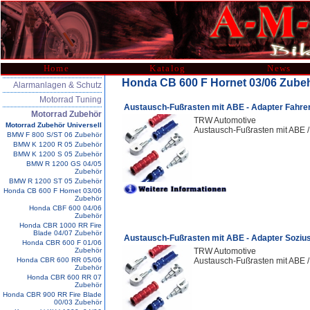
Home
Katalog
News
Honda CB 600 F Hornet 03/06 Zube
Alarmanlagen & Schutz
Motorrad Tuning
Austausch-Fußrasten mit ABE - Adapter Fahre
Motorrad Zubehör
TRW Automotive
Motorrad Zubehör Universell
Austausch-Fußrasten mit ABE /
BMW F 800 S/ST 06 Zubehör
BMW K 1200 R 05 Zubehör
BMW K 1200 S 05 Zubehör
BMW R 1200 GS 04/05
Zubehör
BMW R 1200 ST 05 Zubehör
Honda CB 600 F Hornet 03/06
Zubehör
Honda CBF 600 04/06
Zubehör
Honda CBR 1000 RR Fire
Blade 04/07 Zubehör
Austausch-Fußrasten mit ABE - Adapter Soziu
Honda CBR 600 F 01/06
Zubehör
TRW Automotive
Honda CBR 600 RR 05/06
Austausch-Fußrasten mit ABE /
Zubehör
Honda CBR 600 RR 07
Zubehör
Honda CBR 900 RR Fire Blade
00/03 Zubehör