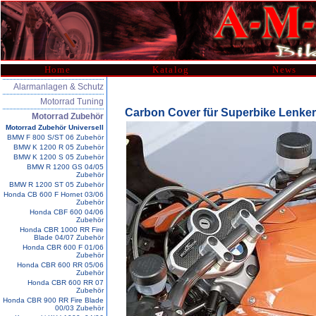
Home
Katalog
News
Alarmanlagen & Schutz
Motorrad Tuning
Carbon Cover für Superbike Lenk
Motorrad Zubehör
Motorrad Zubehör Universell
BMW F 800 S/ST 06 Zubehör
BMW K 1200 R 05 Zubehör
BMW K 1200 S 05 Zubehör
BMW R 1200 GS 04/05
Zubehör
BMW R 1200 ST 05 Zubehör
Honda CB 600 F Hornet 03/06
Zubehör
Honda CBF 600 04/06
Zubehör
Honda CBR 1000 RR Fire
Blade 04/07 Zubehör
Honda CBR 600 F 01/06
Zubehör
Honda CBR 600 RR 05/06
Zubehör
Honda CBR 600 RR 07
Zubehör
Honda CBR 900 RR Fire Blade
00/03 Zubehör