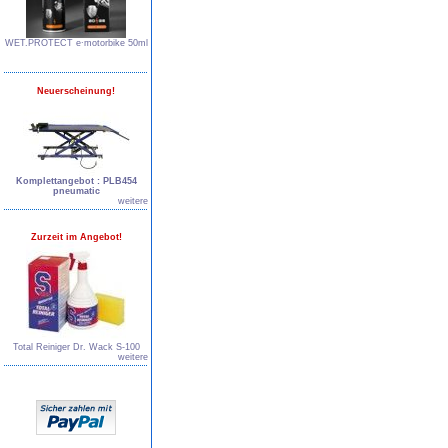
WET.PROTECT e∙motorbike 50ml
Neuerscheinung!
Komplettangebot : PLB454
pneumatic
weitere
Zurzeit im Angebot!
Total Reiniger Dr. Wack S-100
weitere