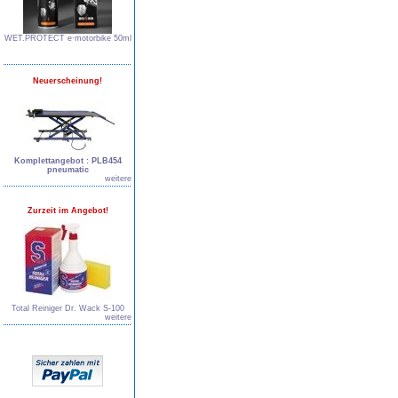
WET.PROTECT e∙motorbike 50ml
Neuerscheinung!
Komplettangebot : PLB454
pneumatic
weitere
Zurzeit im Angebot!
Total Reiniger Dr. Wack S-100
weitere