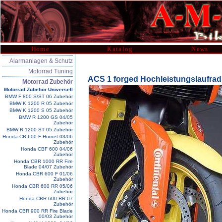
Home
Katalog
News
Alarmanlagen & Schutz
Motorrad Tuning
ACS 1 forged Hochleistungslaufra
Motorrad Zubehör
Motorrad Zubehör Universell
BMW F 800 S/ST 06 Zubehör
BMW K 1200 R 05 Zubehör
BMW K 1200 S 05 Zubehör
BMW R 1200 GS 04/05
Zubehör
BMW R 1200 ST 05 Zubehör
Honda CB 600 F Hornet 03/06
Zubehör
Honda CBF 600 04/06
Zubehör
Honda CBR 1000 RR Fire
Blade 04/07 Zubehör
Honda CBR 600 F 01/06
Zubehör
Honda CBR 600 RR 05/06
Zubehör
Honda CBR 600 RR 07
Zubehör
Honda CBR 900 RR Fire Blade
00/03 Zubehör