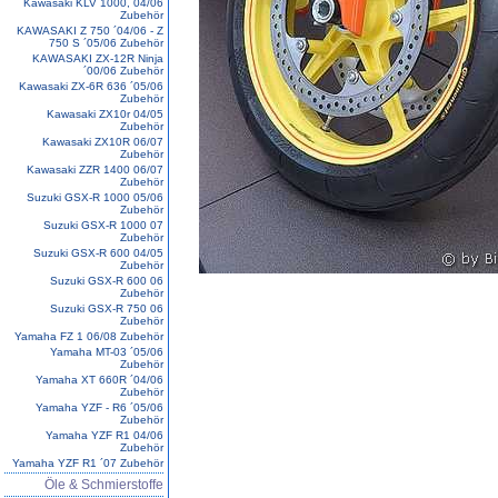
Kawasaki KLV 1000, 04/06
Zubehör
KAWASAKI Z 750 ´04/06 - Z
750 S ´05/06 Zubehör
KAWASAKI ZX-12R Ninja
´00/06 Zubehör
Kawasaki ZX-6R 636 ´05/06
Zubehör
Kawasaki ZX10r 04/05
Zubehör
Kawasaki ZX10R 06/07
Zubehör
Kawasaki ZZR 1400 06/07
Zubehör
Suzuki GSX-R 1000 05/06
Zubehör
Suzuki GSX-R 1000 07
Zubehör
Suzuki GSX-R 600 04/05
Zubehör
Suzuki GSX-R 600 06
Zubehör
Suzuki GSX-R 750 06
Zubehör
Yamaha FZ 1 06/08 Zubehör
Yamaha MT-03 ´05/06
Zubehör
Yamaha XT 660R ´04/06
Zubehör
Yamaha YZF - R6 ´05/06
Zubehör
Yamaha YZF R1 04/06
Zubehör
Yamaha YZF R1 ´07 Zubehör
Öle & Schmierstoffe