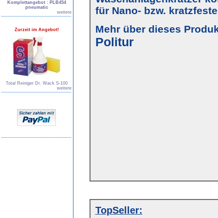
Komplettangebot : PLB454
pneumatic
für Nano- bzw. kratzfest
weitere
Mehr über dieses Produkt
Zurzeit im Angebot!
Politur
Total Reiniger Dr. Wack S-100
weitere
TopSeller: