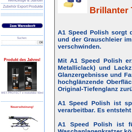
Werkzeuge & Ständer
Zubehör Export Produkte
Brillanter 
A1 Speed Polish sorgt d
und der Grauschleier im
Suchen:
verschwinden.
Mit A1 Speed Polish erz
Produkt des Jahres!
Metalliclack) und Lackz
Glanzergebnisse und Farb
hochglänzende Oberfläc
Original-Tiefenglanz zur
WET.PROTECT e∙motorbike 50ml
A1 Speed Polish ist s
Neuerscheinung!
verarbeitbar. Es entsteh
A1 Speed Polish ist f
Waschanlagenkratzer kö