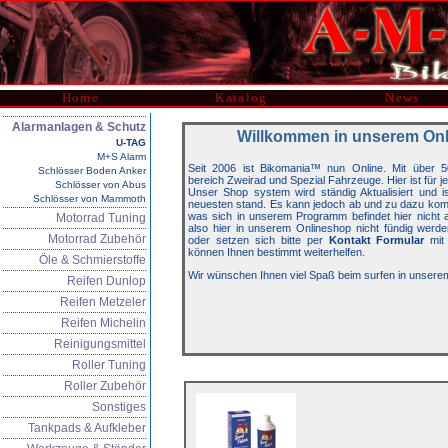
Home
Katalog
News
Alarmanlagen & Schutz
Willkommen in unserem On
U-TAG
M+S Alarm
Seit 2006 ist Bikomania™ nun Online. Mit über 5
Schlösser Boden Anker
bereich Zweirad und Spezial Fahrzeuge. Hier ist für j
Schlösser von Abus
Unser Shop system wird ständig Aktualisiert und 
Schlösser von Mammoth
neuesten stand. Es kann jedoch ab und zu dazu kom
was sich in unserem Programm befindet hier nicht auf
Motorrad Tuning
also hier in unserem Onlineshop nicht fündig werde
Motorrad Zubehör
oder setzen sich bitte per
Kontakt Formular
mit 
können Ihnen bestimmt weiterhelfen.
Öle & Schmierstoffe
Wir wünschen Ihnen viel Spaß beim surfen in unsere
Reifen Dunlop
Reifen Metzeler
Reifen Michelin
Reinigungsmittel
Roller Tuning
Roller Zubehör
Sonstiges
Tankpads & Aufkleber