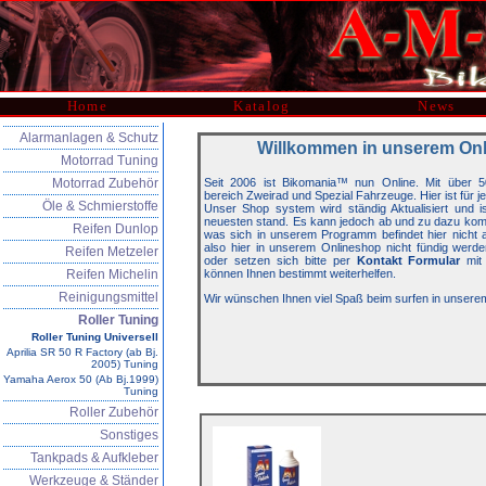
Home
Katalog
News
Alarmanlagen & Schutz
Willkommen in unserem On
Motorrad Tuning
Motorrad Zubehör
Seit 2006 ist Bikomania™ nun Online. Mit über 5
bereich Zweirad und Spezial Fahrzeuge. Hier ist für j
Öle & Schmierstoffe
Unser Shop system wird ständig Aktualisiert und 
neuesten stand. Es kann jedoch ab und zu dazu kom
Reifen Dunlop
was sich in unserem Programm befindet hier nicht auf
also hier in unserem Onlineshop nicht fündig werde
Reifen Metzeler
oder setzen sich bitte per
Kontakt Formular
mit 
Reifen Michelin
können Ihnen bestimmt weiterhelfen.
Reinigungsmittel
Wir wünschen Ihnen viel Spaß beim surfen in unsere
Roller Tuning
Roller Tuning Universell
Aprilia SR 50 R Factory (ab Bj.
2005) Tuning
Yamaha Aerox 50 (Ab Bj.1999)
Tuning
Roller Zubehör
Sonstiges
Tankpads & Aufkleber
Werkzeuge & Ständer