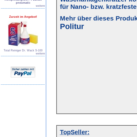
pneumatic
für Nano- bzw. kratzfest
weitere
Mehr über dieses Produkt
Zurzeit im Angebot!
Politur
Total Reiniger Dr. Wack S-100
weitere
TopSeller: