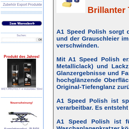
Zubehör Export Produkte
Brillanter 
A1 Speed Polish sorgt d
Suchen:
und der Grauschleier im
verschwinden.
Produkt des Jahres!
Mit A1 Speed Polish erz
Metalliclack) und Lackz
Glanzergebnisse und Farb
hochglänzende Oberfläc
Original-Tiefenglanz zur
WET.PROTECT e∙motorbike 50ml
A1 Speed Polish ist s
Neuerscheinung!
verarbeitbar. Es entsteh
A1 Speed Polish ist f
Waschanlagenkratzer kö
Komplettangebot : PLB454