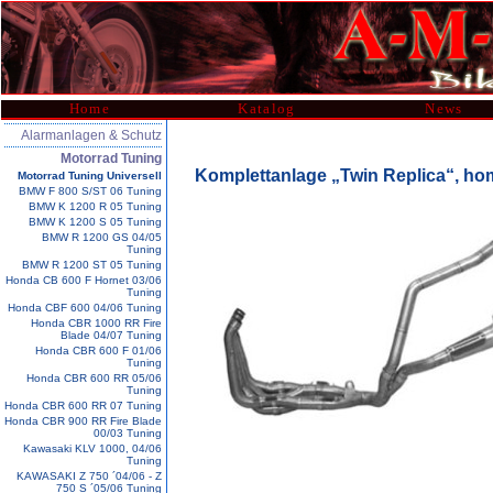
Home
Katalog
News
Alarmanlagen & Schutz
Motorrad Tuning
Komplettanlage „Twin Replica“, h
Motorrad Tuning Universell
BMW F 800 S/ST 06 Tuning
BMW K 1200 R 05 Tuning
BMW K 1200 S 05 Tuning
BMW R 1200 GS 04/05
Tuning
BMW R 1200 ST 05 Tuning
Honda CB 600 F Hornet 03/06
Tuning
Honda CBF 600 04/06 Tuning
Honda CBR 1000 RR Fire
Blade 04/07 Tuning
Honda CBR 600 F 01/06
Tuning
Honda CBR 600 RR 05/06
Tuning
Honda CBR 600 RR 07 Tuning
Honda CBR 900 RR Fire Blade
00/03 Tuning
Kawasaki KLV 1000, 04/06
Tuning
KAWASAKI Z 750 ´04/06 - Z
750 S ´05/06 Tuning