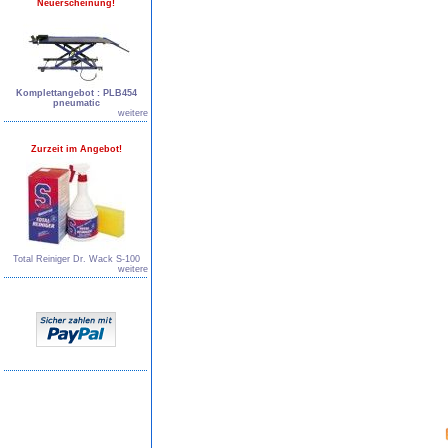
Neuerscheinung!
Komplettangebot : PLB454
pneumatic
weitere
Zurzeit im Angebot!
Total Reiniger Dr. Wack S-100
weitere