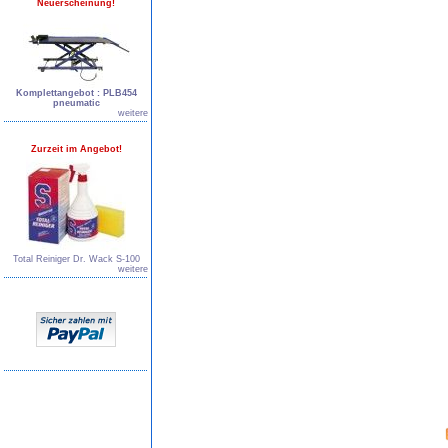
Neuerscheinung!
Komplettangebot : PLB454
pneumatic
weitere
Zurzeit im Angebot!
Total Reiniger Dr. Wack S-100
weitere