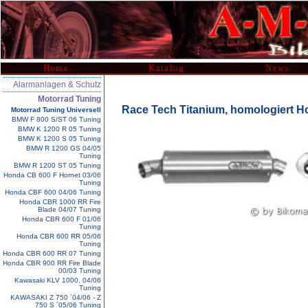
Home
Katalog
News
Alarmanlagen & Schutz
Motorrad Tuning
Race Tech Titanium, homologiert 
Motorrad Tuning Universell
BMW F 800 S/ST 06 Tuning
BMW K 1200 R 05 Tuning
BMW K 1200 S 05 Tuning
BMW R 1200 GS 04/05
Tuning
BMW R 1200 ST 05 Tuning
Honda CB 600 F Hornet 03/06
Tuning
Honda CBF 600 04/06 Tuning
Honda CBR 1000 RR Fire
Blade 04/07 Tuning
Honda CBR 600 F 01/06
Tuning
Honda CBR 600 RR 05/06
Tuning
Honda CBR 600 RR 07 Tuning
Honda CBR 900 RR Fire Blade
00/03 Tuning
Kawasaki KLV 1000, 04/06
Tuning
KAWASAKI Z 750 ´04/06 - Z
750 S ´05/06 Tuning