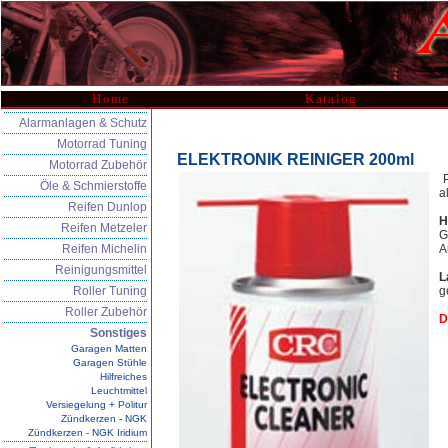
Home
Katalog
Alarmanlagen & Schutz
Motorrad Tuning
ELEKTRONIK REINIGER 200ml
Motorrad Zubehör
Öle & Schmierstoffe
a
Reifen Dunlop
H
Reifen Metzeler
G
Reifen Michelin
A
Reinigungsmittel
L
Roller Tuning
g
Roller Zubehör
D
Sonstiges
Garagen Matten
Garagen Stühle
Hilfreiches
Leuchtmittel
Versiegelung + Politur
Zündkerzen - NGK
Zündkerzen - NGK Iridium