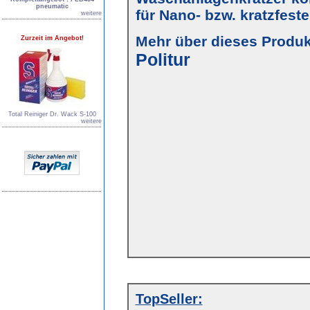
pneumatic
für Nano- bzw. kratzfest
weitere
Mehr über dieses Produkt
Zurzeit im Angebot!
Politur
Total Reiniger Dr. Wack S-100
weitere
TopSeller: