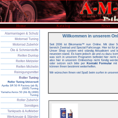
Home
Katalog
News
Alarmanlagen & Schutz
Willkommen in unserem On
Motorrad Tuning
Motorrad Zubehör
Seit 2006 ist Bikomania™ nun Online. Mit über 5
bereich Zweirad und Spezial Fahrzeuge. Hier ist für j
Öle & Schmierstoffe
Unser Shop system wird ständig Aktualisiert und 
neuesten stand. Es kann jedoch ab und zu dazu kom
Reifen Dunlop
was sich in unserem Programm befindet hier nicht auf
also hier in unserem Onlineshop nicht fündig werde
Reifen Metzeler
oder setzen sich bitte per
Kontakt Formular
mit 
Reifen Michelin
können Ihnen bestimmt weiterhelfen.
Reinigungsmittel
Wir wünschen Ihnen viel Spaß beim surfen in unsere
Roller Tuning
Roller Tuning Universell
Aprilia SR 50 R Factory (ab Bj.
2005) Tuning
Yamaha Aerox 50 (Ab Bj.1999)
Tuning
Roller Zubehör
Sonstiges
Tankpads & Aufkleber
Werkzeuge & Ständer