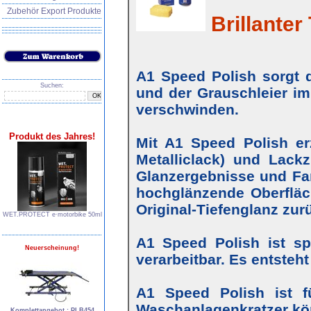
Zubehör Export Produkte
Brillanter 
A1 Speed Polish sorgt d
Suchen:
und der Grauschleier im
verschwinden.
Produkt des Jahres!
Mit A1 Speed Polish erz
Metalliclack) und Lackz
Glanzergebnisse und Farb
hochglänzende Oberfläc
Original-Tiefenglanz zur
WET.PROTECT e∙motorbike 50ml
A1 Speed Polish ist s
Neuerscheinung!
verarbeitbar. Es entsteh
A1 Speed Polish ist f
Waschanlagenkratzer kö
Komplettangebot : PLB454