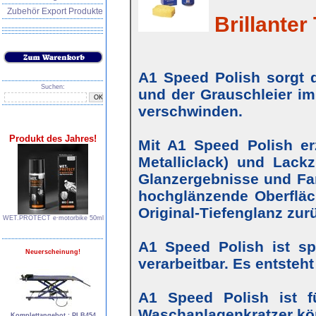
Zubehör Export Produkte
Brillanter 
A1 Speed Polish sorgt d
Suchen:
und der Grauschleier im
verschwinden.
Produkt des Jahres!
Mit A1 Speed Polish erz
Metalliclack) und Lackz
Glanzergebnisse und Farb
hochglänzende Oberfläc
Original-Tiefenglanz zur
WET.PROTECT e∙motorbike 50ml
A1 Speed Polish ist s
Neuerscheinung!
verarbeitbar. Es entsteh
A1 Speed Polish ist f
Waschanlagenkratzer kö
Komplettangebot : PLB454