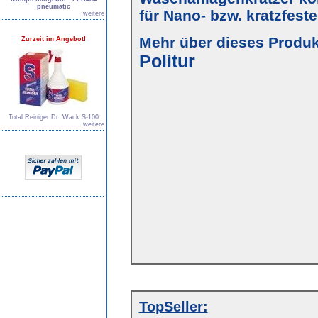
pneumatic
für Nano- bzw. kratzfest
weitere
Mehr über dieses Produkt
Zurzeit im Angebot!
Politur
Total Reiniger Dr. Wack S-100
weitere
TopSeller: