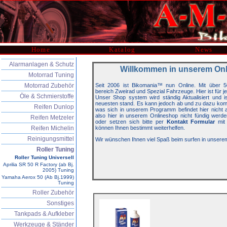
Home
Katalog
News
Alarmanlagen & Schutz
Willkommen in unserem On
Motorrad Tuning
Motorrad Zubehör
Seit 2006 ist Bikomania™ nun Online. Mit über 5
bereich Zweirad und Spezial Fahrzeuge. Hier ist für j
Öle & Schmierstoffe
Unser Shop system wird ständig Aktualisiert und 
neuesten stand. Es kann jedoch ab und zu dazu kom
Reifen Dunlop
was sich in unserem Programm befindet hier nicht auf
also hier in unserem Onlineshop nicht fündig werde
Reifen Metzeler
oder setzen sich bitte per
Kontakt Formular
mit 
Reifen Michelin
können Ihnen bestimmt weiterhelfen.
Reinigungsmittel
Wir wünschen Ihnen viel Spaß beim surfen in unsere
Roller Tuning
Roller Tuning Universell
Aprilia SR 50 R Factory (ab Bj.
2005) Tuning
Yamaha Aerox 50 (Ab Bj.1999)
Tuning
Roller Zubehör
Sonstiges
Tankpads & Aufkleber
Werkzeuge & Ständer