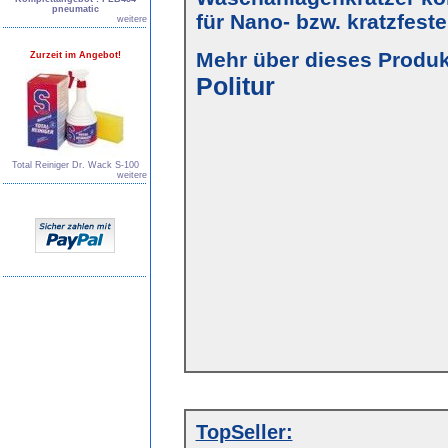
pneumatic
für Nano- bzw. kratzfest
weitere
Mehr über dieses Produkt
Zurzeit im Angebot!
Politur
Total Reiniger Dr. Wack S-100
weitere
TopSeller: