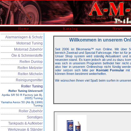
Home
Katalog
News
Alarmanlagen & Schutz
Willkommen in unserem On
Motorrad Tuning
Motorrad Zubehör
Seit 2006 ist Bikomania™ nun Online. Mit über 5
bereich Zweirad und Spezial Fahrzeuge. Hier ist für j
Öle & Schmierstoffe
Unser Shop system wird ständig Aktualisiert und 
neuesten stand. Es kann jedoch ab und zu dazu kom
Reifen Dunlop
was sich in unserem Programm befindet hier nicht auf
also hier in unserem Onlineshop nicht fündig werde
Reifen Metzeler
oder setzen sich bitte per
Kontakt Formular
mit 
Reifen Michelin
können Ihnen bestimmt weiterhelfen.
Reinigungsmittel
Wir wünschen Ihnen viel Spaß beim surfen in unsere
Roller Tuning
Roller Tuning Universell
Aprilia SR 50 R Factory (ab Bj.
2005) Tuning
Yamaha Aerox 50 (Ab Bj.1999)
Tuning
Roller Zubehör
Sonstiges
Tankpads & Aufkleber
Werkzeuge & Ständer