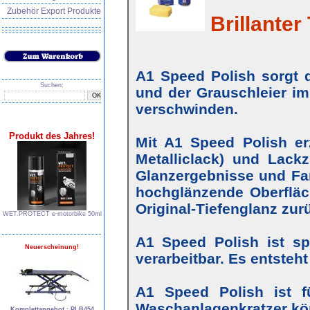
Zubehör Export Produkte
Brillanter 
A1 Speed Polish sorgt d
Suchen:
und der Grauschleier im
verschwinden.
Produkt des Jahres!
Mit A1 Speed Polish erz
Metalliclack) und Lackz
Glanzergebnisse und Farb
hochglänzende Oberfläc
Original-Tiefenglanz zur
WET.PROTECT e∙motorbike 50ml
A1 Speed Polish ist s
Neuerscheinung!
verarbeitbar. Es entsteh
A1 Speed Polish ist f
Waschanlagenkratzer kö
Komplettangebot : PLB454