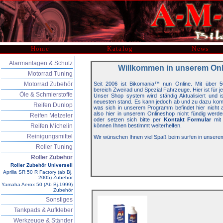
Home
Katalog
News
Alarmanlagen & Schutz
Willkommen in unserem On
Motorrad Tuning
Motorrad Zubehör
Seit 2006 ist Bikomania™ nun Online. Mit über 5
bereich Zweirad und Spezial Fahrzeuge. Hier ist für j
Öle & Schmierstoffe
Unser Shop system wird ständig Aktualisiert und 
neuesten stand. Es kann jedoch ab und zu dazu kom
Reifen Dunlop
was sich in unserem Programm befindet hier nicht auf
also hier in unserem Onlineshop nicht fündig werde
Reifen Metzeler
oder setzen sich bitte per
Kontakt Formular
mit 
Reifen Michelin
können Ihnen bestimmt weiterhelfen.
Reinigungsmittel
Wir wünschen Ihnen viel Spaß beim surfen in unsere
Roller Tuning
Roller Zubehör
Roller Zubehör Universell
Aprilia SR 50 R Factory (ab Bj.
2005) Zubehör
Yamaha Aerox 50 (Ab Bj.1999)
Zubehör
Sonstiges
Tankpads & Aufkleber
Werkzeuge & Ständer