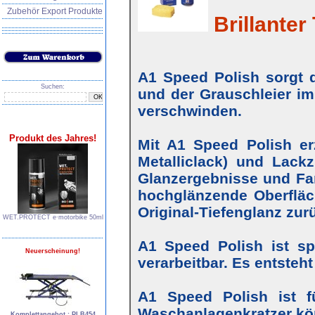
Zubehör Export Produkte
Brillanter 
A1 Speed Polish sorgt d
Suchen:
und der Grauschleier im
verschwinden.
Produkt des Jahres!
Mit A1 Speed Polish erz
Metalliclack) und Lackz
Glanzergebnisse und Farb
hochglänzende Oberfläc
Original-Tiefenglanz zur
WET.PROTECT e∙motorbike 50ml
A1 Speed Polish ist s
Neuerscheinung!
verarbeitbar. Es entsteh
A1 Speed Polish ist f
Waschanlagenkratzer kö
Komplettangebot : PLB454