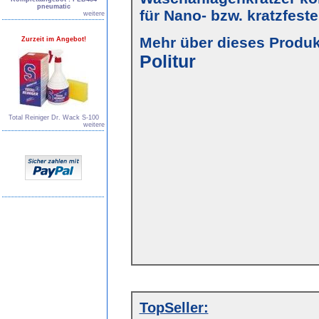
pneumatic
für Nano- bzw. kratzfest
weitere
Mehr über dieses Produkt
Zurzeit im Angebot!
Politur
Total Reiniger Dr. Wack S-100
weitere
TopSeller: