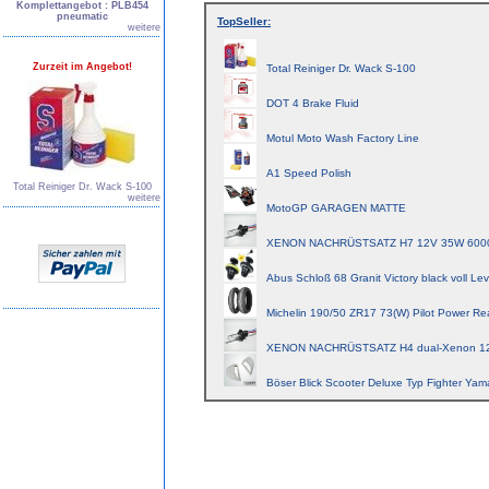
Komplettangebot : PLB454
pneumatic
TopSeller:
weitere
Zurzeit im Angebot!
Total Reiniger Dr. Wack S-100
DOT 4 Brake Fluid
Motul Moto Wash Factory Line
A1 Speed Polish
Total Reiniger Dr. Wack S-100
weitere
MotoGP GARAGEN MATTE
XENON NACHRÜSTSATZ H7 12V 35W 600
Abus Schloß 68 Granit Victory black voll Lev
Michelin 190/50 ZR17 73(W) Pilot Power Re
XENON NACHRÜSTSATZ H4 dual-Xenon 1
Böser Blick Scooter Deluxe Typ Fighter Yam