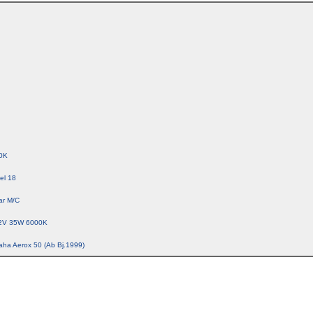
0K
el 18
ar M/C
2V 35W 6000K
aha Aerox 50 (Ab Bj.1999)