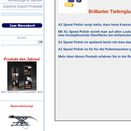
Werkzeuge & Ständer
Zubehör Export Produkte
Brillanter Tiefengla
A1 Speed Polish sorgt dafür, dass feine Kratze
Mit A1 Speed Polish erzielt man auf allen Lack
eine hochglänzende Oberfläche bei einfachster
Suchen:
A1 Speed Polish ist spielend leicht mit dem d
A1 Speed Polish ist für für die Poliermaschin
Mehr über dieses Produkt erfahren Sie in der R
Produkt des Jahres!
WET.PROTECT e∙motorbike 50ml
Neuerscheinung!