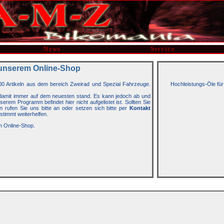
News
Service
unserem Online-Shop
00 Artikeln aus dem bereich Zweirad und Spezial Fahrzeuge.
Hochleistungs-Öle für
t damit immer auf dem neuesten stand. Es kann jedoch ab und
rem Programm befindet hier nicht aufgelistet ist. Sollten Sie
n rufen Sie uns bitte an oder setzen sich bitte per
Kontakt
stimmt weiterhelfen.
m Online-Shop.