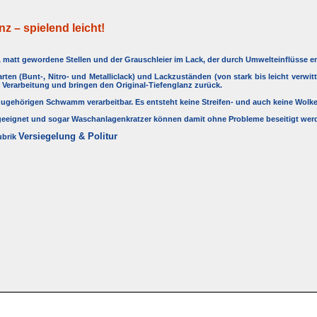
nz – spielend leicht!
r, matt gewordene Stellen und der Grauschleier im Lack, der durch Umwelteinflüsse e
arten (Bunt-, Nitro- und Metalliclack) und Lackzuständen (von stark bis leicht verwit
 Verarbeitung und bringen den Original-Tiefenglanz zurück.
azugehörigen Schwamm verarbeitbar. Es entsteht keine Streifen- und auch keine Wolk
e geeignet und sogar Waschanlagenkratzer können damit ohne Probleme beseitigt werd
Versiegelung & Politur
ubrik