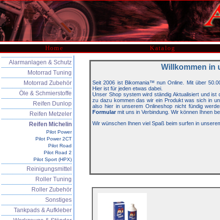
Home
Katalog
Alarmanlagen & Schutz
Willkommen in 
Motorrad Tuning
Motorrad Zubehör
Seit 2006 ist Bikomania™ nun Online. Mit über 50.0
Hier ist für jeden etwas dabei.
Öle & Schmierstoffe
Unser Shop system wird ständig Aktualisiert und is
zu dazu kommen das wir ein Produkt was sich in unse
Reifen Dunlop
also hier in unserem Onlineshop nicht fündig werde
Formular
mit uns in Verbindung. Wir können Ihnen be
Reifen Metzeler
Wir wünschen Ihnen viel Spaß beim surfen in unsere
Reifen Michelin
Pilot Power
Pilot Power 2CT
Pilot Road
Pilot Road 2
Pilot Sport (HPX)
Reinigungsmittel
Roller Tuning
Roller Zubehör
Sonstiges
Tankpads & Aufkleber