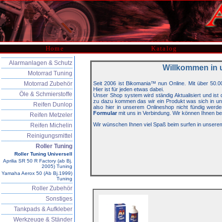
Home
Katalog
Alarmanlagen & Schutz
Willkommen in 
Motorrad Tuning
Motorrad Zubehör
Seit 2006 ist Bikomania™ nun Online. Mit über 50.0
Hier ist für jeden etwas dabei.
Öle & Schmierstoffe
Unser Shop system wird ständig Aktualisiert und is
zu dazu kommen das wir ein Produkt was sich in unse
Reifen Dunlop
also hier in unserem Onlineshop nicht fündig werde
Formular
mit uns in Verbindung. Wir können Ihnen be
Reifen Metzeler
Wir wünschen Ihnen viel Spaß beim surfen in unsere
Reifen Michelin
Reinigungsmittel
Roller Tuning
Roller Tuning Universell
Aprilia SR 50 R Factory (ab Bj.
2005) Tuning
Yamaha Aerox 50 (Ab Bj.1999)
Tuning
Roller Zubehör
Sonstiges
Tankpads & Aufkleber
Werkzeuge & Ständer