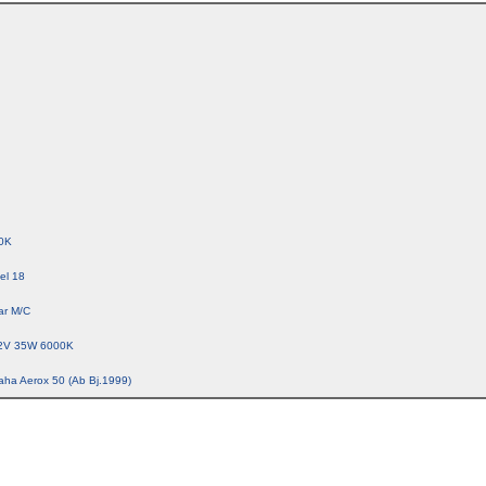
0K
el 18
ar M/C
2V 35W 6000K
aha Aerox 50 (Ab Bj.1999)