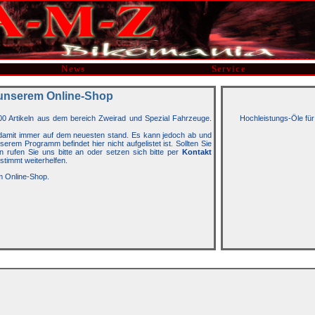
News
Service
unserem Online-Shop
00 Artikeln aus dem bereich Zweirad und Spezial Fahrzeuge.
Hochleistungs-Öle für
t damit immer auf dem neuesten stand. Es kann jedoch ab und
rem Programm befindet hier nicht aufgelistet ist. Sollten Sie
n rufen Sie uns bitte an oder setzen sich bitte per
Kontakt
stimmt weiterhelfen.
m Online-Shop.