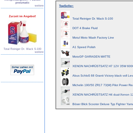
pneumatic
weitere
TopSeller:
Zurzeit im Angebot!
Total Reiniger Dr. Wack S-100
DOT 4 Brake Fluid
Motul Moto Wash Factory Line
A1 Speed Polish
Total Reiniger Dr. Wack S-100
weitere
MotoGP GARAGEN MATTE
XENON NACHRÜSTSATZ H7 12V 35W 600
Abus Schloß 68 Granit Victory black voll Lev
Michelin 190/50 ZR17 73(W) Pilot Power Re
XENON NACHRÜSTSATZ H4 dual-Xenon 1
Böser Blick Scooter Deluxe Typ Fighter Yam