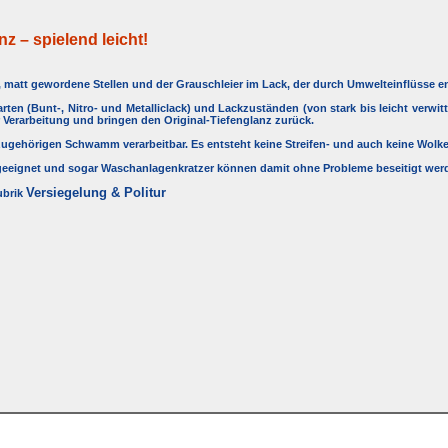
nz – spielend leicht!
r, matt gewordene Stellen und der Grauschleier im Lack, der durch Umwelteinflüsse e
arten (Bunt-, Nitro- und Metalliclack) und Lackzuständen (von stark bis leicht verwit
 Verarbeitung und bringen den Original-Tiefenglanz zurück.
azugehörigen Schwamm verarbeitbar. Es entsteht keine Streifen- und auch keine Wolk
e geeignet und sogar Waschanlagenkratzer können damit ohne Probleme beseitigt werd
Versiegelung & Politur
ubrik