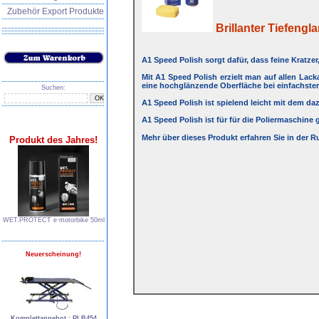
Zubehör Export Produkte
Brillanter Tiefengla
A1 Speed Polish sorgt dafür, dass feine Kratze
Mit A1 Speed Polish erzielt man auf allen Lack
eine hochglänzende Oberfläche bei einfachster
Suchen:
A1 Speed Polish ist spielend leicht mit dem d
A1 Speed Polish ist für für die Poliermaschin
Mehr über dieses Produkt erfahren Sie in der R
Produkt des Jahres!
WET.PROTECT e∙motorbike 50ml
Neuerscheinung!
Komplettangebot : PLB454