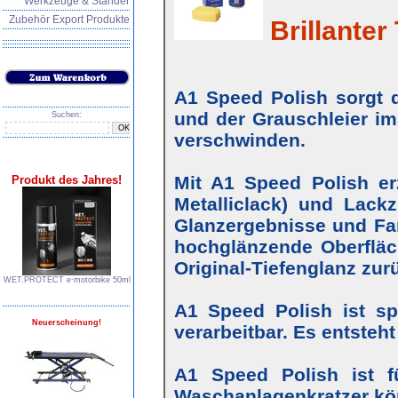
Werkzeuge & Ständer
Zubehör Export Produkte
Brillanter 
A1 Speed Polish sorgt d
und der Grauschleier im
Suchen:
verschwinden.
Mit A1 Speed Polish erz
Produkt des Jahres!
Metalliclack) und Lackz
Glanzergebnisse und Farb
hochglänzende Oberfläc
Original-Tiefenglanz zur
WET.PROTECT e∙motorbike 50ml
A1 Speed Polish ist s
Neuerscheinung!
verarbeitbar. Es entsteh
A1 Speed Polish ist f
Waschanlagenkratzer kö