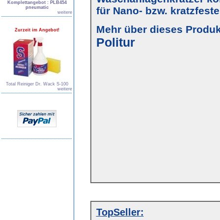
Komplettangebot : PLB454
pneumatic
für Nano- bzw. kratzfest
weitere
Mehr über dieses Produkt
Zurzeit im Angebot!
Politur
Total Reiniger Dr. Wack S-100
weitere
TopSeller: