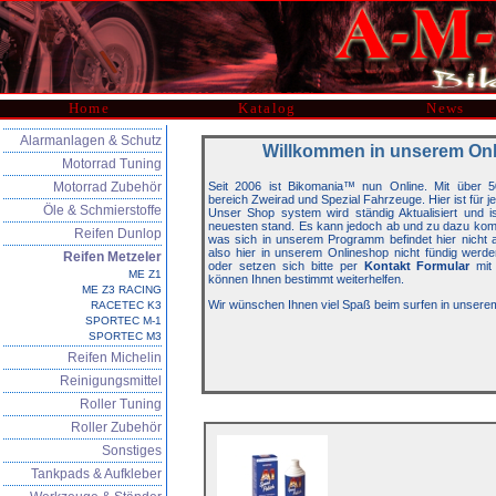
Home
Katalog
News
Alarmanlagen & Schutz
Willkommen in unserem On
Motorrad Tuning
Motorrad Zubehör
Seit 2006 ist Bikomania™ nun Online. Mit über 5
bereich Zweirad und Spezial Fahrzeuge. Hier ist für j
Öle & Schmierstoffe
Unser Shop system wird ständig Aktualisiert und 
neuesten stand. Es kann jedoch ab und zu dazu kom
Reifen Dunlop
was sich in unserem Programm befindet hier nicht auf
also hier in unserem Onlineshop nicht fündig werde
Reifen Metzeler
oder setzen sich bitte per
Kontakt Formular
mit 
ME Z1
können Ihnen bestimmt weiterhelfen.
ME Z3 RACING
Wir wünschen Ihnen viel Spaß beim surfen in unsere
RACETEC K3
SPORTEC M-1
SPORTEC M3
Reifen Michelin
Reinigungsmittel
Roller Tuning
Roller Zubehör
Sonstiges
Tankpads & Aufkleber