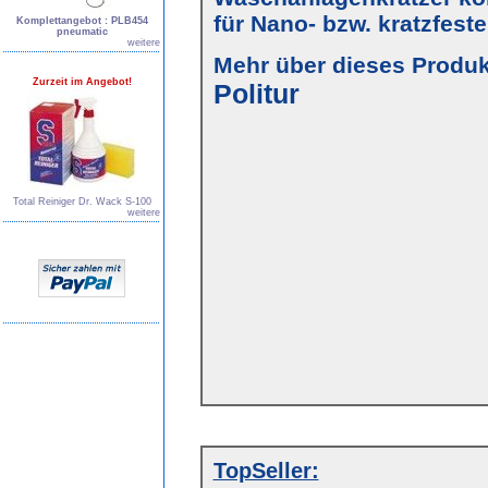
für Nano- bzw. kratzfest
Komplettangebot : PLB454
pneumatic
weitere
Mehr über dieses Produkt
Zurzeit im Angebot!
Politur
Total Reiniger Dr. Wack S-100
weitere
TopSeller: