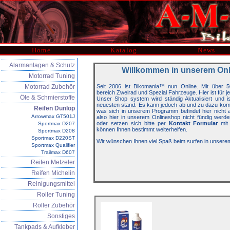
Home
Katalog
News
Alarmanlagen & Schutz
Willkommen in unserem On
Motorrad Tuning
Motorrad Zubehör
Seit 2006 ist Bikomania™ nun Online. Mit über 5
bereich Zweirad und Spezial Fahrzeuge. Hier ist für j
Öle & Schmierstoffe
Unser Shop system wird ständig Aktualisiert und 
neuesten stand. Es kann jedoch ab und zu dazu kom
Reifen Dunlop
was sich in unserem Programm befindet hier nicht auf
Arrowmax GT501J
also hier in unserem Onlineshop nicht fündig werde
oder setzen sich bitte per
Kontakt Formular
mit 
Sportmax D207
können Ihnen bestimmt weiterhelfen.
Sportmax D208
Sportmax D220ST
Wir wünschen Ihnen viel Spaß beim surfen in unsere
Sportmax Qualifier
Trailmax D607
Reifen Metzeler
Reifen Michelin
Reinigungsmittel
Roller Tuning
Roller Zubehör
Sonstiges
Tankpads & Aufkleber