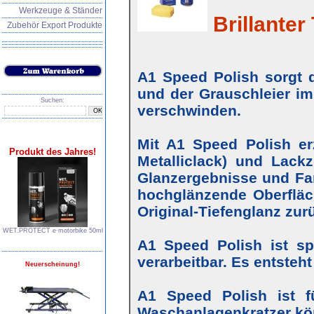
Werkzeuge & Ständer
Brillanter 
Zubehör Export Produkte
A1 Speed Polish sorgt d
und der Grauschleier im
Suchen:
verschwinden.
Mit A1 Speed Polish erz
Produkt des Jahres!
Metalliclack) und Lackz
Glanzergebnisse und Farb
hochglänzende Oberfläc
Original-Tiefenglanz zur
WET.PROTECT e∙motorbike 50ml
A1 Speed Polish ist s
verarbeitbar. Es entsteh
Neuerscheinung!
A1 Speed Polish ist f
Waschanlagenkratzer kö